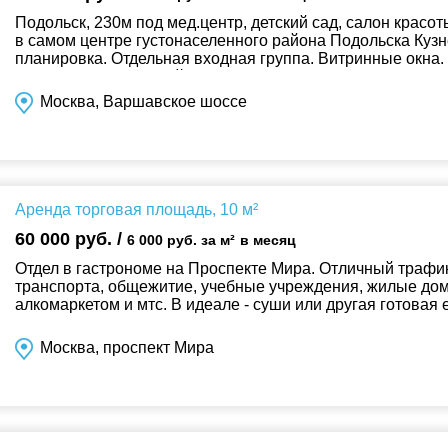
Подольск, 230м под мед.центр, детский сад, салон крас
в самом центре густонаселенного района Подольска Кузне
планировка. Отдельная входная группа. Витринные окна.
дома. Идеально подойдет...
Москва, Варшавское шоссе
Аренда торговая площадь, 10 м²
60 000 руб. /
6 000 руб. за м²
в месяц
Отдел в гастрономе на Проспекте Мира. Отличный трафи
транспорта, общежитие, учебные учреждения, жилые дом
алкомаркетом и мтс. В идеале - суши или другая готовая 
каникулы на ее установку...
Москва, проспект Мира