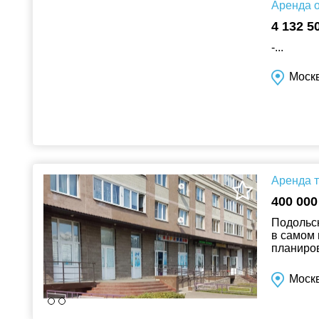
Аренда о
4 132 5
-...
Москв
Аренда т
400 000
Подольск
в самом 
планиров
дома. Ид
Моск