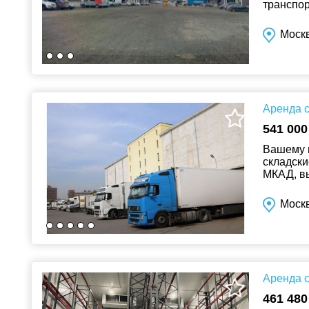
транспор
кв.м.. П
Моск
Аренда с
541 000
Вашему 
складски
МКАД, вы
огорожен
Моск
Аренда с
461 480