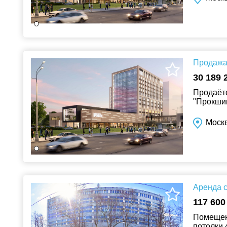
Продажа 
30 189 
Продаётс
"Прокшин
Москв
Аренда с
117 600
Помещени
потолки 