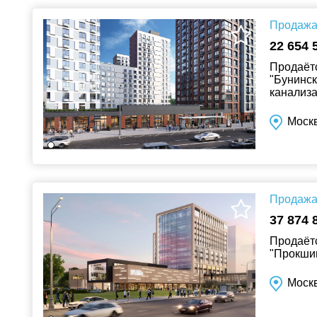
Продажа 
22 654 
Продаётс
"Бунинск
канализа
Москв
Продажа 
37 874 
Продаётс
"Прокшин
Москв