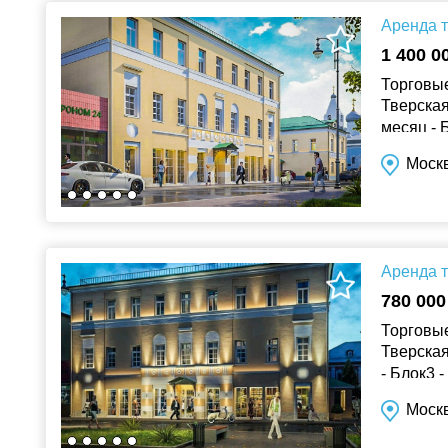
Аренда т
1 400 0
Торговые
Тверская.
месяц - Б
Витринн.
Москв
Аренда т
780 000
Торговые
Тверская
- Блок3 
окна От...
Москв