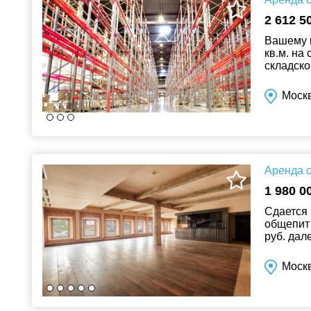
2 612 5
Вашему 
кв.м. на
складско
шоссе и 
Моск
Аренда о
1 980 0
Сдается 
общепит 
руб. дал
общепит 
Москв