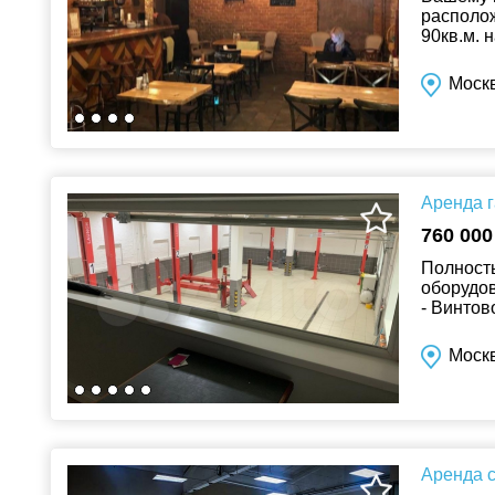
располо
90кв.м. 
кв.м. и з
Моск
Аренда г
760 000
Полност
оборудов
- Винтов
складски
Москв
Аренда с