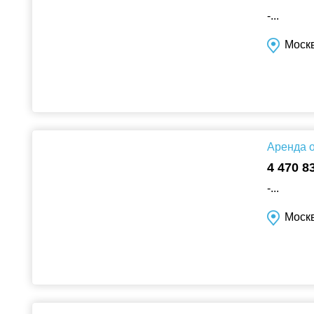
-...
Москв
Аренда о
4 470 8
-...
Москв