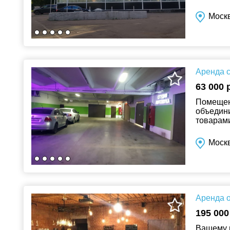
система)
Моск
Аренда с
63 000 
Помещени
объедини
товарами
и торгов
Москв
Аренда о
195 000
Вашему 