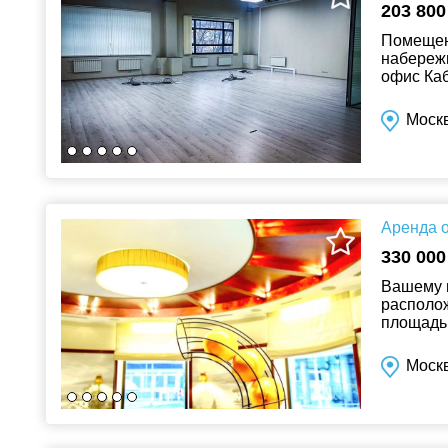
203 800
Помещени
набережн
офис Ка
территор
Моск
Аренда о
330 000
Вашему 
располож
площадью
Помещени
Москв