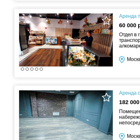
Аренда т
60 000 
Отдел в 
транспор
алкомарк
каникулы
Москв
Аренда с
182 000
Помещени
набережн
непосред
планиров
Моск