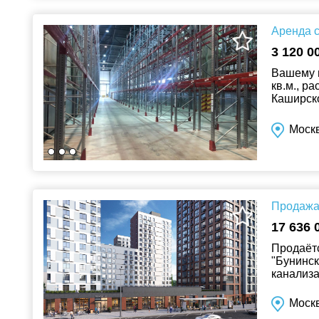
Аренда с
3 120 0
Вашему 
кв.м., р
Каширско
территор
Моск
Продажа 
17 636 
Продаётс
"Бунинск
канализа
Москв