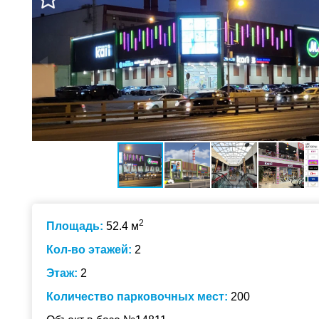
2
Площадь:
52.4 м
Кол-во этажей:
2
Этаж:
2
Количество парковочных мест:
200