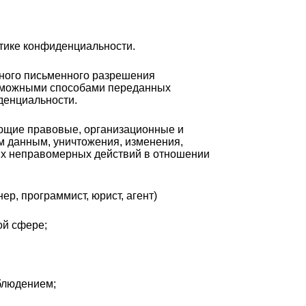
тике конфиденциальности.
ьного письменного разрешения
озможными способами переданных
денциальности.
ующие правовые, организационные и
м данным, уничтожения, изменения,
ных неправомерных действий в отношении
ер, программист, юрист, агент)
ой сфере;
облюдением;