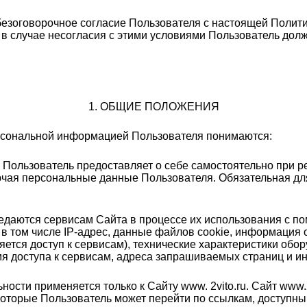
безоговорочное согласие Пользователя с настоящей Полити
в случае несогласия с этими условиями Пользователь дол
1. ОБЩИЕ ПОЛОЖЕНИЯ
ерсональной информацией Пользователя понимаются:
 Пользователь предоставляет о себе самостоятельно при ре
ючая персональные данные Пользователя. Обязательная д
редаются сервисам Сайта в процессе их использования с п
в том числе IP-адрес, данные файлов cookie, информация 
ется доступ к сервисам), технические характеристики обо
мя доступа к сервисам, адреса запрашиваемых страниц и 
ости применяется только к Сайту www. 2vito.ru. Сайт www.2v
 которые Пользователь может перейти по ссылкам, доступным