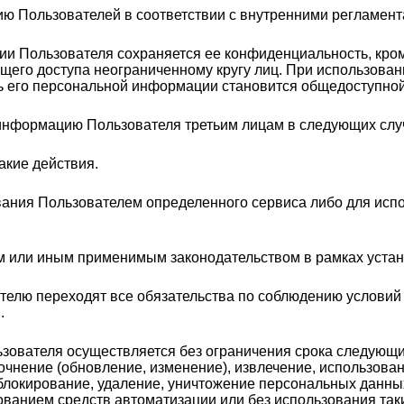
ю Пользователей в соответствии с внутренними регламент
ии Пользователя сохраняется ее конфиденциальность, кро
щего доступа неограниченному кругу лиц. При использован
ть его персональной информации становится общедоступной
 информацию Пользователя третьим лицам в следующих слу
акие действия.
ования Пользователем определенного сервиса либо для ис
им или иным применимым законодательством в рамках уста
тателю переходят все обязательства по соблюдению услови
.
зователя осуществляется без ограничения срока следующим
очнение (обновление, изменение), извлечение, использова
 блокирование, удаление, уничтожение персональных данны
ванием средств автоматизации или без использования так