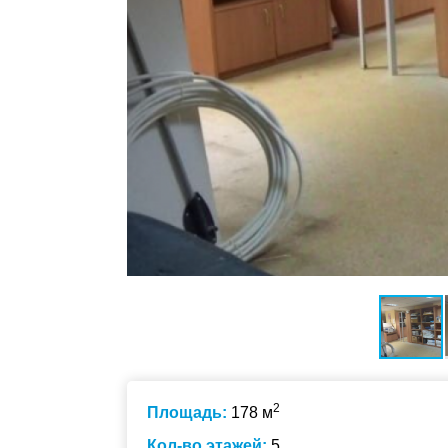
2
Площадь:
178 м
Кол-во этажей:
5