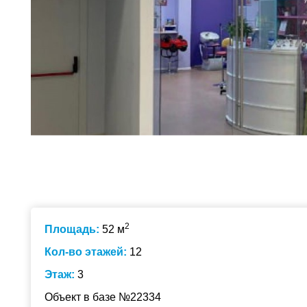
2
Площадь:
52 м
Кол-во этажей:
12
Этаж:
3
Объект в базе №22334