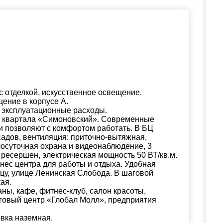
с отделкой, искусственное освещение.
ение в корпусе А.
 эксплуатационные расходы.
го квартала «Симоновский». Современные
 позволяют с комфортом работать. В БЦ
адов, вентиляция: приточно-вытяжная,
лосуточная охрана и видеонаблюдение, 3
ресершен, электрическая мощность 50 ВТ/кв.м.
нес центра для работы и отдыха. Удобная
ьцу, улице Ленинская Слобода. В шаговой
ая.
ны, кафе, фитнес-клуб, салон красоты,
рговый центр «Глобал Молл», предприятия
овка наземная.