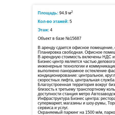
2
Площадь:
94.9 м
Кол-во этажей:
5
Этаж:
4
Объект в базе №15687
В аренду сдается офисное помещение, 
Планировка свободная. Офисное помещ
В арендную стоимость включены НДС и
Бизнес-центр является частью делово
инженерные технологии и коммуникации
выполнено панорамное остекление фас
кондиционирование: центральное, круг
скоростных лифта, центральная служба 
Благоустроенная территория вокруг биз
близость к третьему транспортному кол
доступности станция метро Автозаводск
Инфраструктура Бизнес центра: рестора
супермаркет, магазины и шоу-румы, То
сервиса и услуг.
Охраняемый паркинг на 1500 м/м, парк