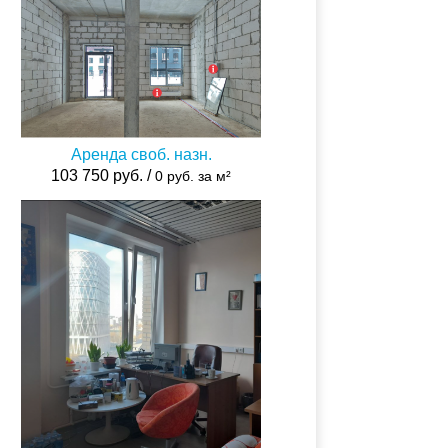
Аренда своб. назн.
103 750 руб. /
0 руб. за м²