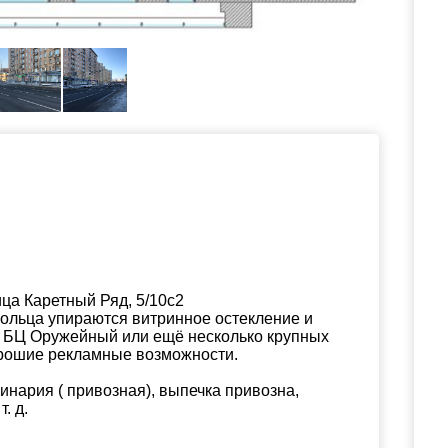
ица Каретный Ряд, 5/10с2
ольца упираются витринное остекление и
й БЦ Оружейный или ещё несколько крупных
орошие рекламные возможности.
линария ( привозная), выпечка привозна,
. д.