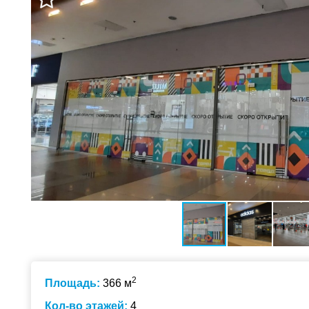
2
Площадь:
366 м
Кол-во этажей:
4