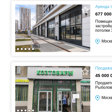
Аренда т
677 000
Помещени
застройщ
потолки 
спальног
Москв
Продажа 
45 000 
Продаетс
Рыболов,
Москв