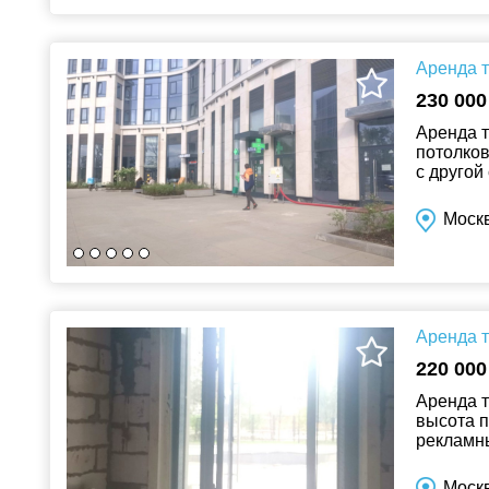
Аренда т
230 000
Аренда т
потолков
с другой
находить
Москв
Аренда т
220 000
Аренда т
высота п
рекламны
долгосро
Москв