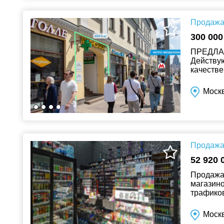
Продажа 
300 000
ПРЕДЛА
Действую
качеств
от метро
Моск
Продажа 
52 920 
Продажа 
магазино
трафиков
назначен
Москв