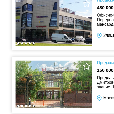
Продажа 
480 000
Офисно-т
Перерва 
мансарда
инженерн
Улица
Продажа 
150 000
Предлага
Дмитровс
здание, 
питания.
Моско