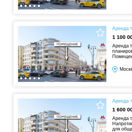
Аренда т
1 100 0
Аренда 
планиров
Помещени
обществе
Москв
Аренда т
1 600 0
Аренда т
Напротив
для обще