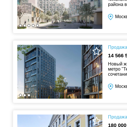
района в
15‑минутн
Москв
Продажа 
14 566 
Новый жи
метро "Т
сочетани
инфрастр
Моск
Продажа 
180 000