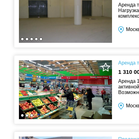
Аренда т
Нагрузка
комплекс
руб./кв.м.
Москв
Аренда т
1 310 0
Аренда 1
активно
Возможно
м Высота
Москв