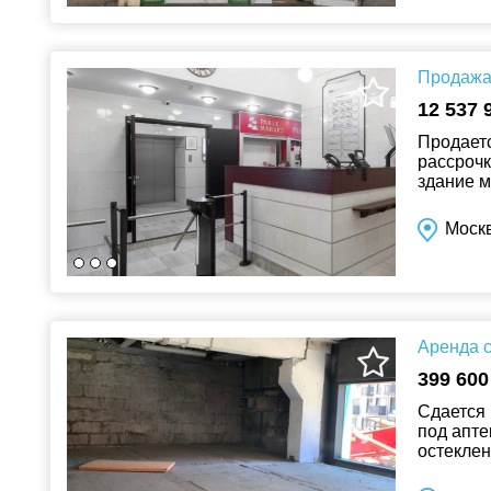
Продажа 
12 537 
Продает
рассрочк
здание м
лота: 12 
Моск
Аренда с
399 600
Сдается 
под апте
остеклен
Густонас