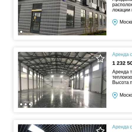
располож
локации 
Москв
Аренда с
1 232 5
Аренда т
теплоизо
Высота п
покрытие
Моск
Аренда с