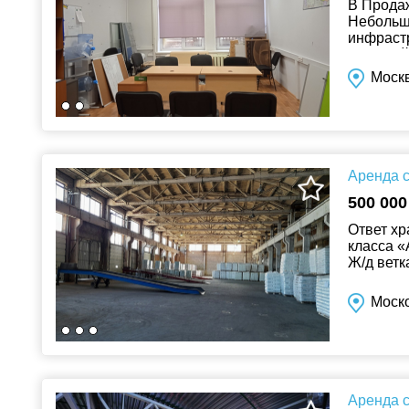
В Прод
Небольш
инфрастр
Тульский
Моск
Аренда с
500 000
Ответ хр
класса «
Ж/д ветк
t складск
Моско
Аренда с