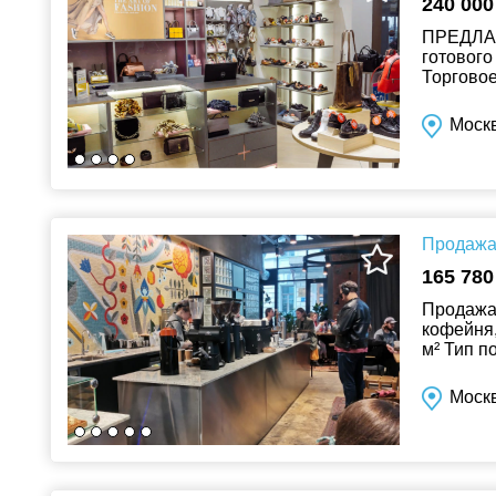
240 000
ПРЕДЛА
готового
Торговое
открытая
Москв
Продажа 
165 780
Продажа
кофейня,
м² Тип п
помещени
Москв