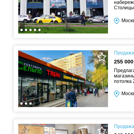
набережн
Столицы»
Полежаев
Моск
Продажа 
255 000
Предлага
магазины
потолка 
Москв
Продажа 