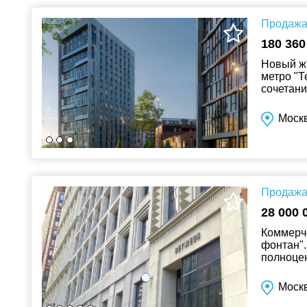
Продажа 
180 360
Новый жи
метро "Т
сочетани
инфрастр
Моск
Продажа 
28 000 
Коммерч
фонтан".
полноцен
прямоуго
Москв