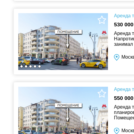
Аренда т
530 000
Аренда т
Напротив
занимал 
пункта в
Москв
Аренда т
550 000
Аренда 
планиров
Помещени
обществе
Москв