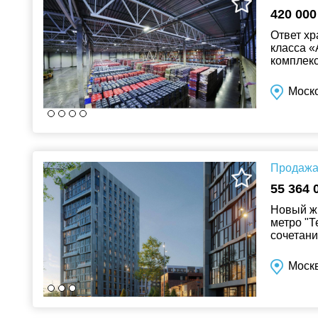
420 000
Ответ хр
класса «
комплекс
покрытие
Моско
Продажа 
55 364 
Новый жи
метро "Т
сочетани
инфрастр
Моск