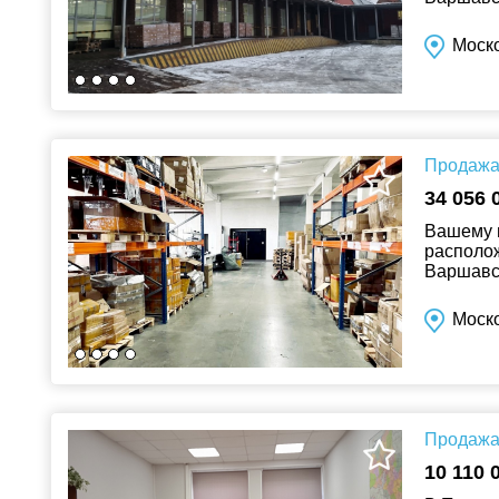
кв.м., р
Моско
Продажа 
34 056 
Вашему 
располож
Варшавск
располож
Моско
Продажа 
10 110 