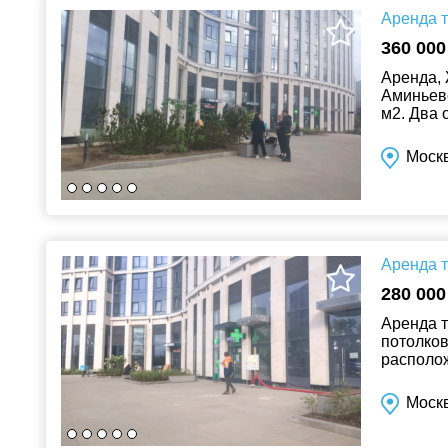
Аренда т
360 000
Аренда, 
Аминьевс
м2. Два 
потолков 
Москв
Аренда т
280 000
Аренда т
потолко
располож
панорамн
Москв