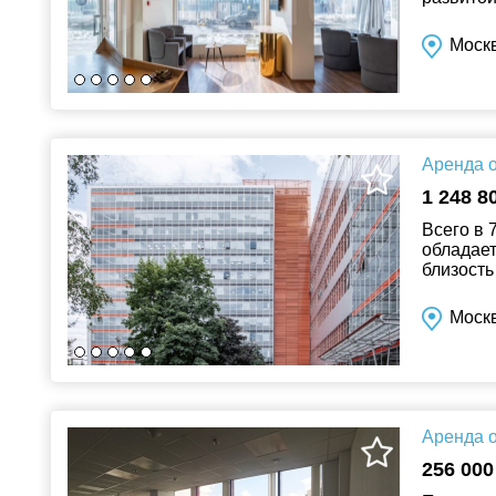
салон кр
Моск
Аренда о
1 248 8
Всего в 
обладае
близость
удобным 
Москв
Аренда о
256 000