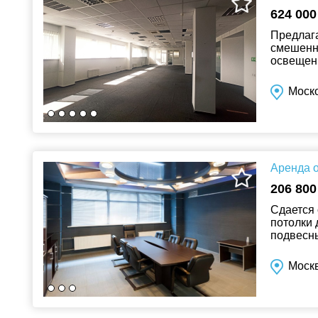
624 000
Предлага
смешенна
освещени
операцио
Моско
Аренда о
206 800
Сдается 
потолки 
подвесны
ковролин
Москв