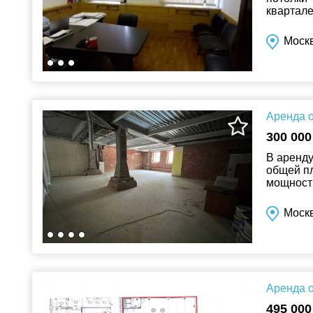
квартале
получает
Моск
Аренда о
300 000
В аренду
общей п
мощност
числе в 
Моск
Аренда о
495 000