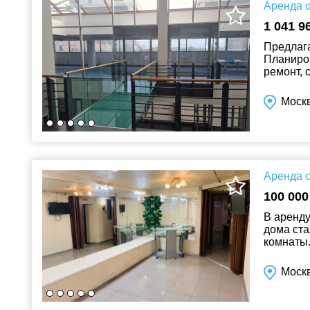
Аренда о
1 041 9
Предлага
Планиров
ремонт, 
потрясаю
Моск
Аренда с
100 000
В аренду
дома ста
комнаты.
организо
Москв