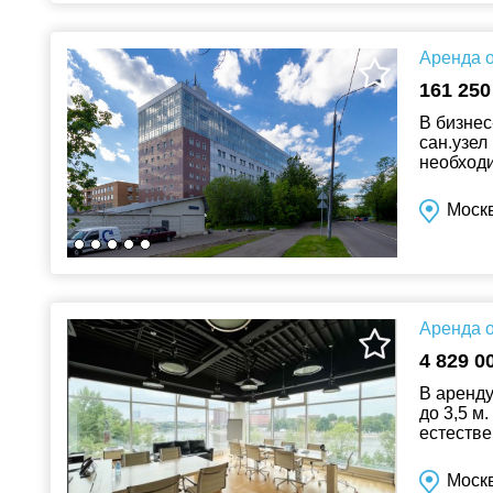
Аренда о
161 250
В бизнес
сан.узел
необходи
ремонт. В
Моск
Аренда о
4 829 0
В аренду
до 3,5 м
естестве
эксплуат
Моск