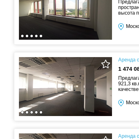
Предлага
простран
высота п
руб.). О
Моско
Аренда о
1 474 0
Предлага
921,3 кв
качестве
стоимост
Моско
Аренда о