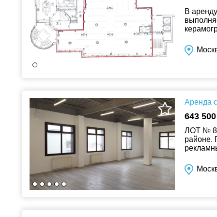
В аренду
выполняе
керамогр
простран
Москв
Аренда с
643 500
ЛОТ № 8
районе. 
рекламны
пешеходн
Москв