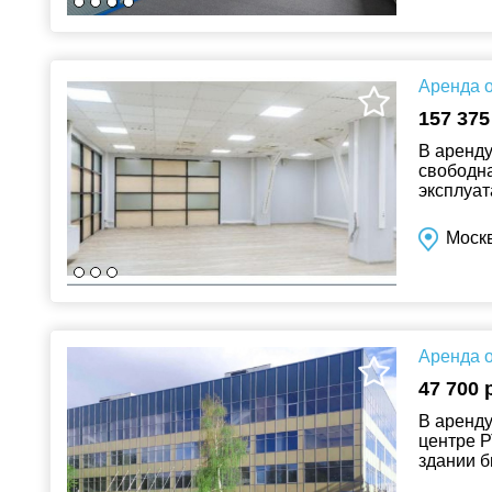
Аренда о
157 375
В аренду
свободн
эксплуат
«Симоно
Моск
Аренда о
47 700 
В аренду
центре Р
здании б
фасада и