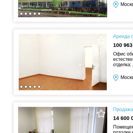
Москв
Аренда о
100 963
Офис общ
естестве
отделка:
точечные
Моск
Продажа 
14 600 
Помещени
потолки 