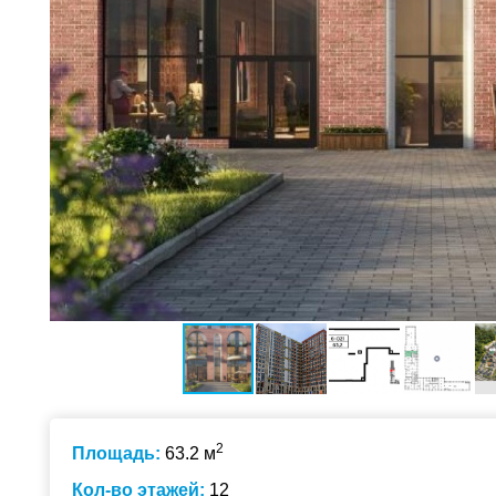
2
Площадь:
63.2 м
Кол-во этажей:
12