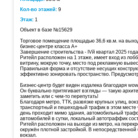
Кол-во этажей:
9
Этаж:
1
Объект в базе №15629
Торговое помещение площадью 36,6 кв.м. на выход
бизнес-центре класса А+
Завершение строительства - IVй квартал 2025 года
Ритейл расположен на 1 этаже, имеет вход из лоб
витрину, мокрую точку, место под рекламную вывес
Правильная форма и отсутствие несущих констру
эффективно зонировать пространство. Предусмотр
Бизнес-центр будет виден издалека благодаря wow
Он буквально притягивает взгляды — такую архит
заметить или с чем-то перепутать!
Благодаря метро, ТТК, развязке крупных улиц, вок
транспортный и пешеходный трафик в этом месте 
день проходит мимо здания, автомобильный траф
автомобилей в сутки, локальный автотраффик сос
Ритейл расположен на выходе из метро, на перекрё
окружён плотной застройкой. В непосредственной
вокзал.