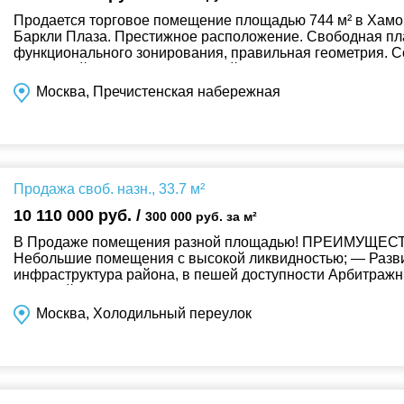
Продается торговое помещение площадью 744 м² в Хамов
Баркли Плаза. Престижное расположение. Свободная пл
функционального зонирования, правильная геометрия. 
Отдельный вход с Пречистенской набережн...
Москва, Пречистенская набережная
Продажа своб. назн., 33.7 м²
10 110 000 руб. /
300 000 руб. за м²
В Продаже помещения разной площадью! ПРЕИМУЩ
Небольшие помещения с высокой ликвидностью; — Разви
инфраструктура района, в пешей доступности Арбитражн
Тульский, Росреестр и другие 10 крупных объектов; ...
Москва, Холодильный переулок