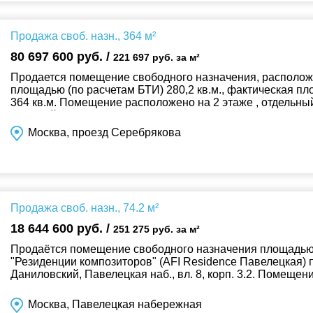
Продажа своб. назн., 364 м²
80 697 600 руб. /
221 697 руб. за м²
Продается помещение свободного назначения, расположен
площадью (по расчетам БТИ) 280,2 кв.м., фактическая пл
364 кв.м. Помещение расположено на 2 этаже , отдельны
отделкой, высота потолков ...
Москва, проезд Серебрякова
Продажа своб. назн., 74.2 м²
18 644 600 руб. /
251 275 руб. за м²
Продаётся помещение свободного назначения площадью 7
"Резиденции композиторов" (AFI Residence Павелецкая) 
Даниловский, Павелецкая наб., вл. 8, корп. 3.2. Помеще
отделки. Витринное остекление с видом...
Москва, Павелецкая набережная