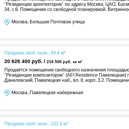
"Резиденции архитекторов" по адресу Москва, ЦАО, Басм
34, с.6. Помещение со свободной планировкой. Витринное
Высота потолков 4.00 м. Общий в...
Москва, Большая Почтовая улица
Продажа своб. назн., 94.4 м²
20 626 400 руб. /
218 500 руб. за м²
Продаётся помещение свободного назначения площадью 9
"Резиденции композиторов" (AFI Residence Павелецкая) 
Даниловский, Павелецкая наб., вл. 8, корп. 3.2. Помеще
отделки. Витринное остекление с видом...
Москва, Павелецкая набережная
Продажа своб. назн., 102.5 м²