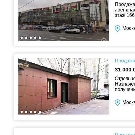
Продажа 
арендная 
этаж 166
пассажирс
Москв
Продажа 
31 000 
Отдельно
Назначе
получени
ходьбы о
Москв
Продажа 