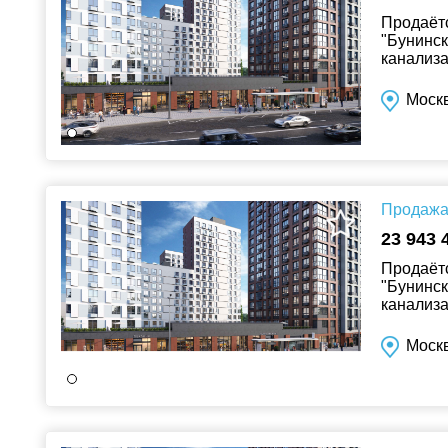
Продаётс
"Бунинск
канализа
Москв
Продажа 
23 943 
Продаётс
"Бунинск
канализа
Москв