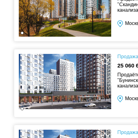
"Скандин
канализа
Москвы и
Москв
Продажа 
25 060 
Продаётс
"Бунинск
канализа
Москв
Продажа 