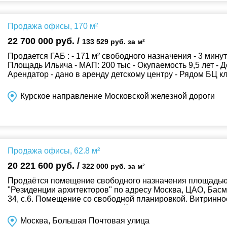
Продажа офисы, 170 м²
22 700 000 руб. /
133 529 руб. за м²
Продается ГАБ : - 171 м² свободного назначения - 3 минут
Площадь Ильича - МАП: 200 тыс - Окупаемость 9,5 лет - Д
Арендатор - дано в аренду детскому центру - Рядом БЦ кла
стоимость за метр в 2 раза ...
Курское направление Московской железной дороги
Продажа офисы, 62.8 м²
20 221 600 руб. /
322 000 руб. за м²
Продаётся помещение свободного назначения площадью 6
"Резиденции архитекторов" по адресу Москва, ЦАО, Басм
34, с.6. Помещение со свободной планировкой. Витринное
Высота потолков 4.00 м. Общий в...
Москва, Большая Почтовая улица