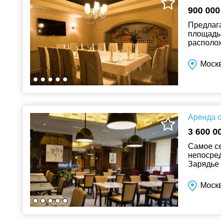
900 000
Предлага
площадью
располо
доступнос
Москв
Аренда о
3 600 0
Самое се
непосред
Зарядье 
ГУМ, ЦУМ
Москв