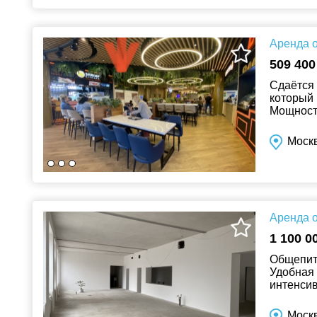
Аренда о
509 400
Сдаётся 
который 
Мощность
ставка в
Москв
Аренда о
1 100 0
Общепит.
Удобная 
интенси
Есть воз
Моск