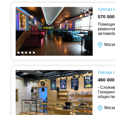
Аренда о
570 000
Помещени
ремонтом
автомоби
Возможн
Москв
Аренда о
460 000
- Сложив
Гиперинт
обществе
возможно
Москв