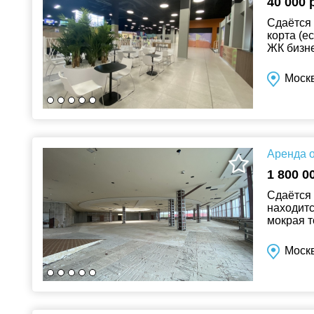
40 000 
Сдаётся 
корта (е
ЖК бизне
занят К
Москв
Аренда о
1 800 0
Сдаётся 
находитс
мокрая т
через ТЦ
Моск