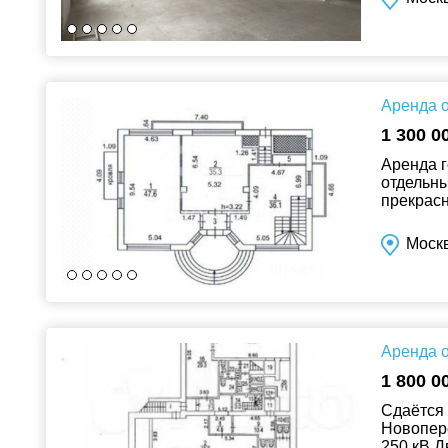
Аренда о
1 300 0
Аренда г
отдельны
прекрасн
Духовског
Москв
Аренда о
1 800 0
Сдаётся 
Новопере
250 кВ.Д