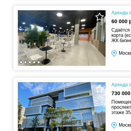
Аренда о
60 000 
Сдаётся 
корта (е
ЖК бизне
занят К
Москв
Аренда о
730 000
Помещени
проспект
этаже 35
решение 
Москв