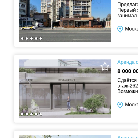
Предлага
Первый э
занимал 
- 230 кв. 
Моск
Аренда о
8 000 0
Сдаётся 
этаж-262
Возможно
Прудов. З
Моск
Аренда о