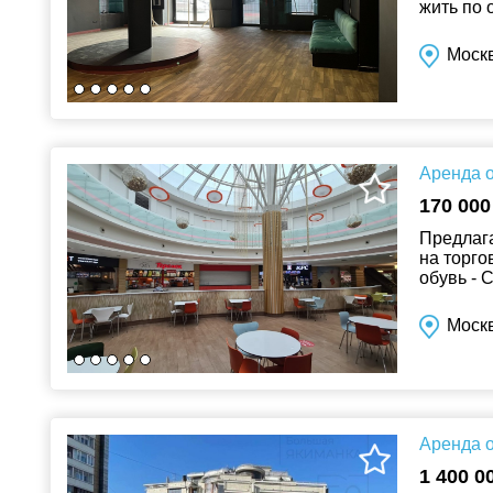
жить по 
Берсенев
Москв
Аренда о
170 000
Предлага
на торго
обувь - 
электрони
Моск
Аренда о
1 400 0