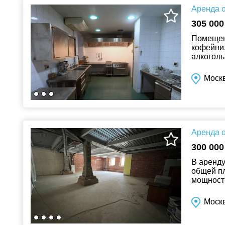
Аренда о
305 000
Помещени
кофейни,
алкоголь
подвод к
Моск
Аренда о
300 000
В аренду
общей п
мощност
числе в 
Моск