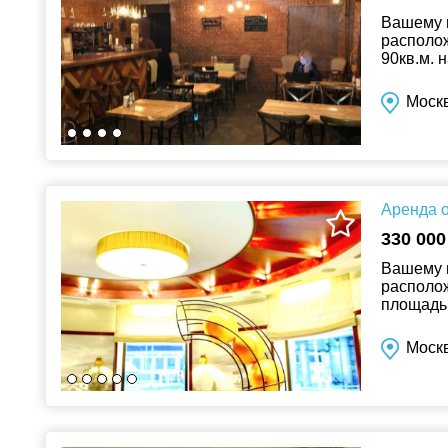
Вашему 
располо
90кв.м. 
кв.м. и з
Моск
Аренда о
330 000
Вашему 
располож
площадью
Помещени
Москв