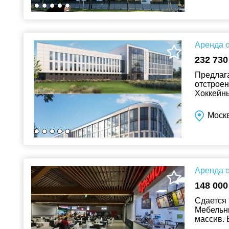
Аренда о
232 730
Предлага
отстроен
Хоккейны
спортивн
Москв
Аренда о
148 000
Сдается 
Мебельн
массив. 
проходит