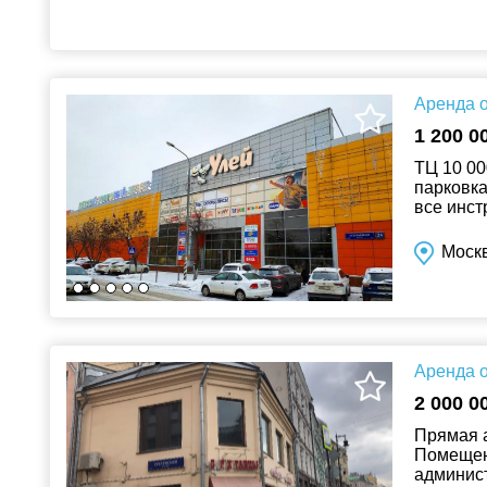
Аренда о
1 200 0
ТЦ 10 00
парковка
все инст
Моск
Аренда о
2 000 0
Прямая а
Помeщени
админиcт