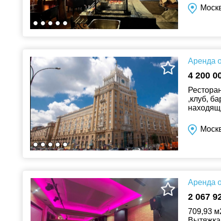
Москв
Аренда о
4 200 0
Ресторан
,клуб, б
находящ
Централь
Моск
Аренда о
2 067 9
709,93 м
Вытяжка,