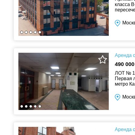
класса B
пересече
Волгогра
Москв
Аренда о
490 000
ЛОТ № 1
Первая л
метро Ка
Интенси
Москв
Аренда о