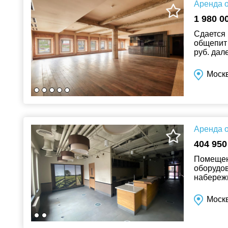
Аренда о
1 980 0
Сдается 
общепит 
руб. дал
общепит 
Москв
Аренда о
404 950
Помещени
оборудов
набережн
густозас
Моск