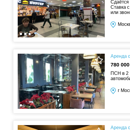
Сдаётся 
Ставка с
или звон
Моск
Аренда о
780 000
ПСН в 2 
автомоби
г Мос
Аренда о