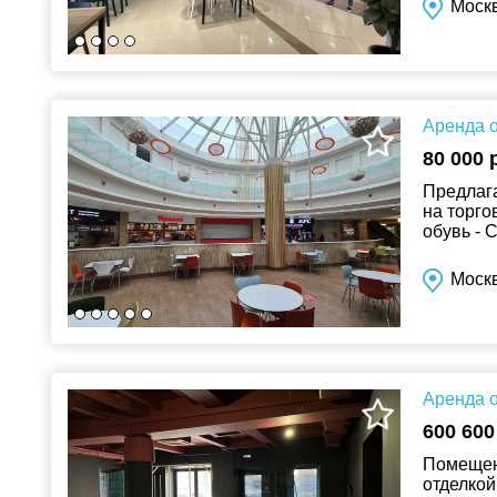
Моск
Аренда о
80 000 
Предлага
на торго
обувь - 
электрони
Моск
Аренда о
600 600
Помещени
отделкой