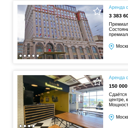
Аренда о
3 383 6
Премиаль
Состояни
премиаль
Москв
Аренда о
150 000
Сдаётся 
центре, 
Мощност
трафик. 
Моск