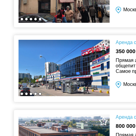
выeздом 
Москв
Аренда о
350 000
Прямая а
общепит 
Самое пр
остеклен
Моск
Аренда о
800 000
Прямая 