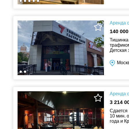
Аренда о
140 000
Тишинка 
трафиком
Детская 
професс
Моск
Аренда о
3 214 0
Сдается 
10 мин. 
года и К
различных