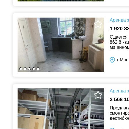
Аренда з
1 920 8
Сдается 
862,8 кв
машиноме
Таганска
г Мос
Аренда з
2 568 1
Предлага
смонтиро
вестибюл
техничес