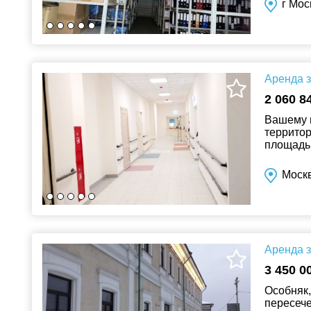
г Мос
Аренда з
2 060 8
Вашему в
территор
площадь 
422 кв.м.
Моск
Аренда з
3 450 0
Особняк,
пересече