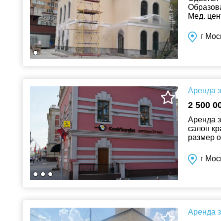
Образова
Мед. цен
г Мос
Аренда з
2 500 0
Аренда з
салон кр
размер о
отдельно
г Мос
Аренда з