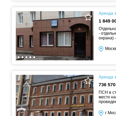
Аренда з
1 849 0
Отдельна
- отдель
охрана) 
Москв
Аренда з
736 570
ПСН в ст
место на
проведен
оснащени
г Мос