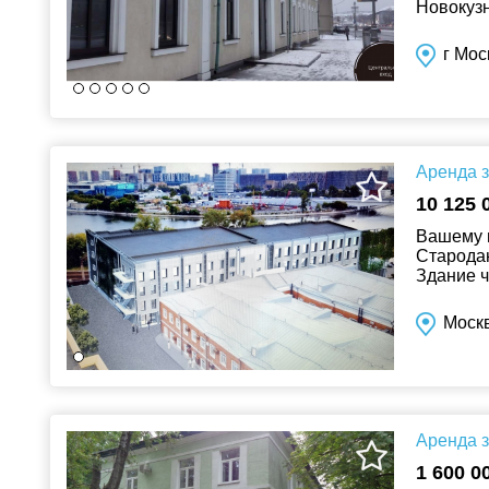
Новокузн
Кремль. 
г Мос
Аренда з
10 125 
Вашему в
Стародан
Здание ч
эксплуат
Моск
Аренда з
1 600 0