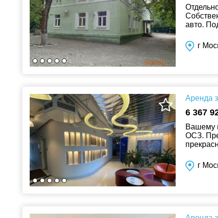
Отдельно
Собствен
авто. По
Клиника/
г Мос
Аренда з
6 367 9
Вашему 
ОСЗ. Пре
прекрасн
выезд на
г Мос
Аренда з