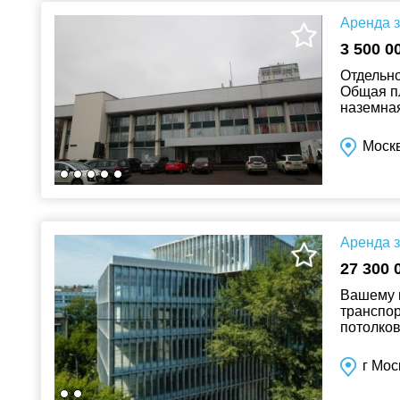
Аренда з
3 500 0
Отдельно
Общая пл
наземная
танцевал
Москв
Аренда з
27 300 
Вашему в
транспор
потолков:
мокрые т
г Мос