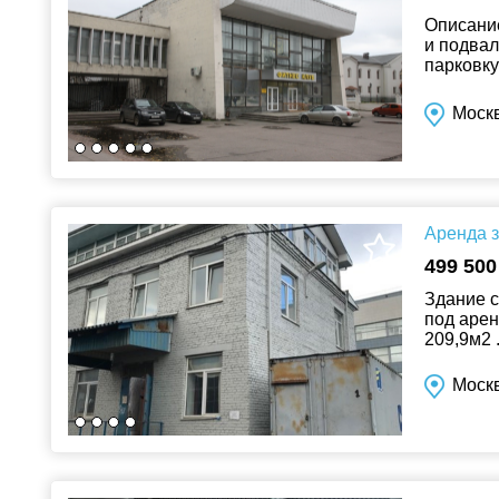
Описание
и подвал
парковку
зданиях 
Москв
Аренда з
499 500
Здание с
под арен
209,9м2 .
Москв