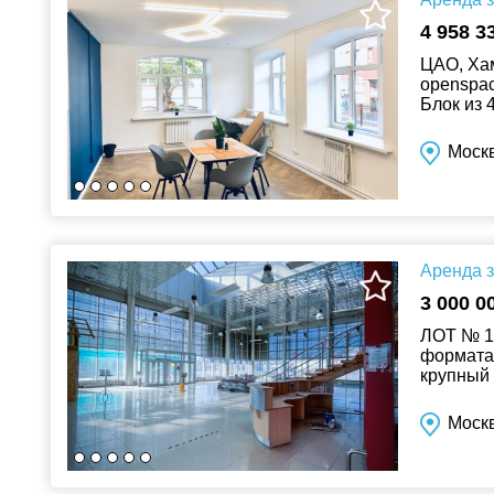
4 958 3
ЦАО, Хам
openspac
Блок из 
ресепшен
Моск
Аренда з
3 000 0
ЛОТ № 15
формата 
крупный 
Объект р
Моск