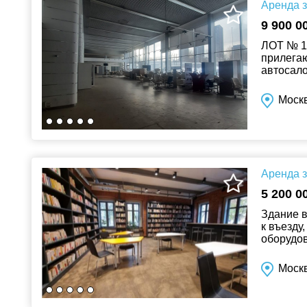
Аренда з
9 900 0
ЛОТ № 14
прилега
автосало
Весь ком
Москв
Аренда з
5 200 0
Здание в
к въезду
оборудов
парковки
Моск