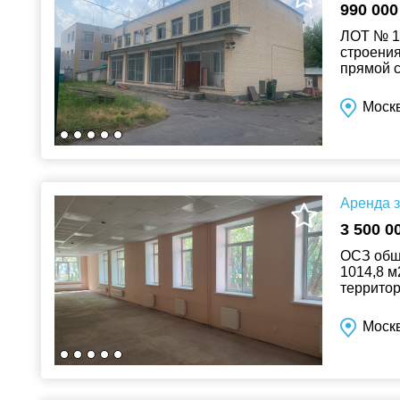
990 000
ЛОТ № 10
строения
прямой с
можно ис
Москв
Аренда з
3 500 0
ОСЗ общ
1014,8 м
территор
школы, ж
Москв