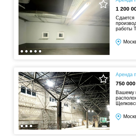
1 200 0
Сдается 
производ
работы Т
состояни
Москв
Аренда п
750 000
Вашему 
располож
Щелковск
деление 
Моск