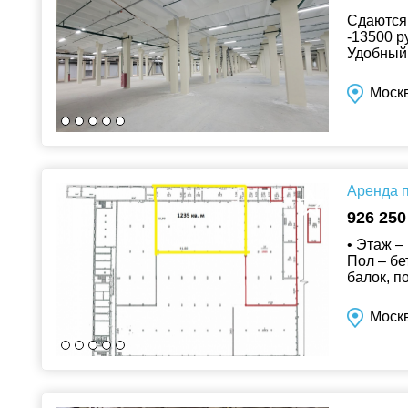
Сдаются 
-13500 р
Удобный
Инфрастру
Москв
Аренда п
926 250
• Этаж –
Пол – бе
балок, п
воды в п
Моск