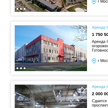
г Мос
Аренда п
1 750 5
Аренда т
огороже
Готовнос
Техничес
г Мос
Аренда п
2 000 0
Сдается 
проспект