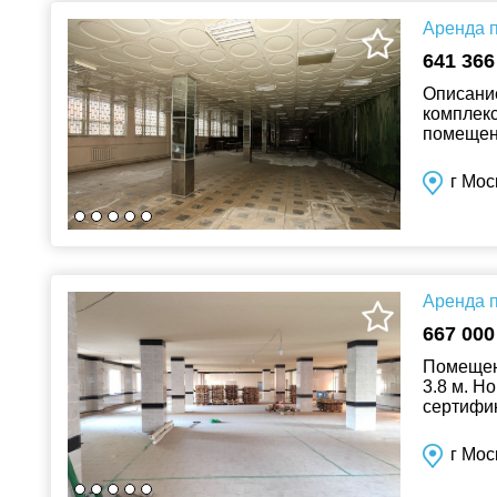
Аренда п
641 366
Описани
комплекс
помещени
Места об
г Мо
Аренда п
667 000
Помещени
3.8 м. Н
сертифик
трапы, ж
г Мос