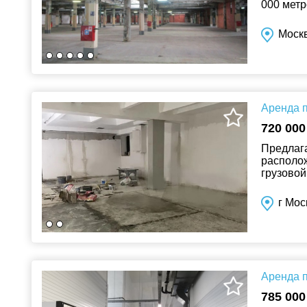
000 метр
централь
Моск
Аренда п
720 000
Предлаг
располож
грузовой
разгрузоч
г Мос
Аренда п
785 000