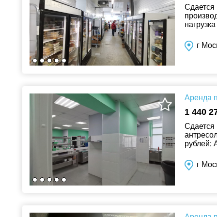
Сдается 
производ
нагрузка
отдельны
г Мос
Аренда п
1 440 2
Сдается 
антресоли
рублей; А
пото...
г Мос
Аренда п