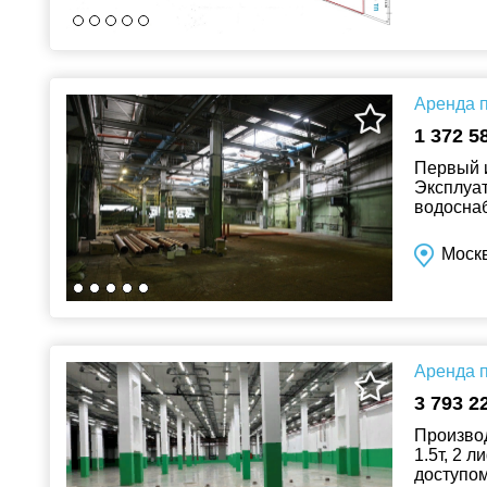
Аренда п
1 372 5
Первый и
Эксплуат
водоснаб
Договор 
Москв
Аренда п
3 793 2
Производ
1.5т, 2 
доступом