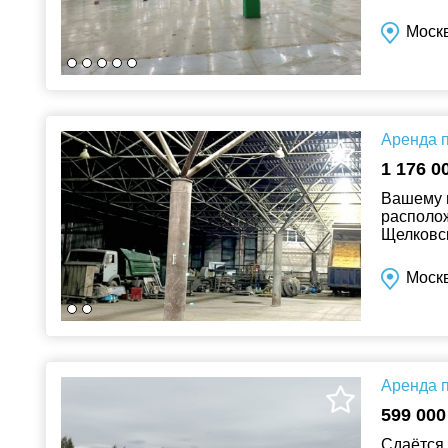
,уборка 
Моск
Аренда п
1 176 0
Вашему 
располож
Щелковск
огорожен
Моск
Аренда п
599 000
Сдаётся 