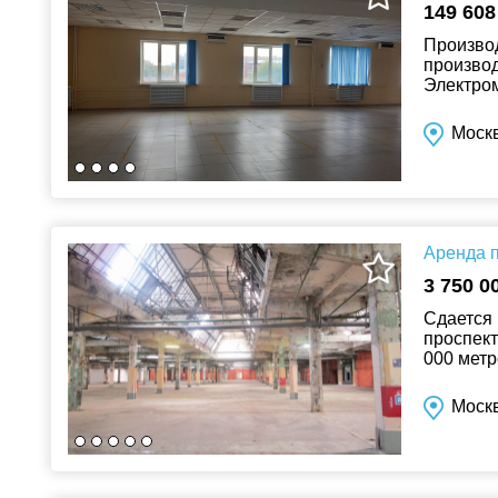
149 608
Производ
производ
Электром
- любая 
Моск
Аренда п
3 750 0
Сдается 
проспект
000 метр
централь
Моск