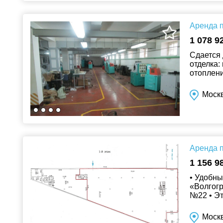
Аренда п
1 078 9
Сдается 
отделка:
отоплени
кв.м./год
Моск
Аренда п
1 156 9
• Удобны
«Волгогр
№22 • Эт
бетон с м
Москв