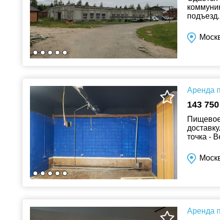
коммуник
подъезд.
Рассматр
Москв
Аренда п
143 750
Пищевое
доставку
точка - 
планиров
Моск
Аренда п