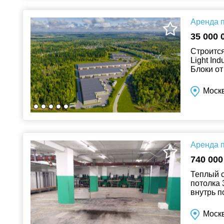
Аренда п
35 000 
Строится
Light In
Блоки от
на квм, п
Москв
Аренда п
740 000
Теплый с
потолка 
внутрь п
электриче
Моск