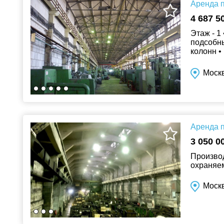
Аренда п
4 687 5
Этаж - 1
подсобны
колонн •
только по
Моск
Аренда п
3 050 0
Производ
охраняем
Москв