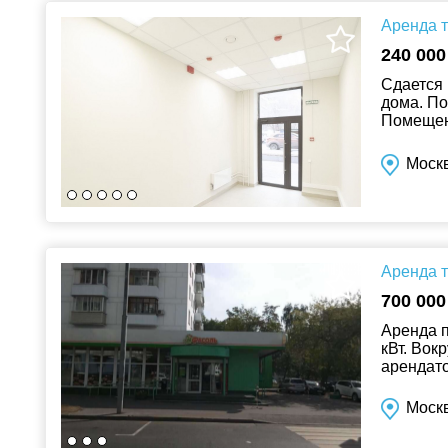
Аренда т
240 000
Сдается 
дома. По
Помещени
кв.м., мо
Москв
Аренда т
700 000
Аренда п
кВт. Вок
арендато
Москв