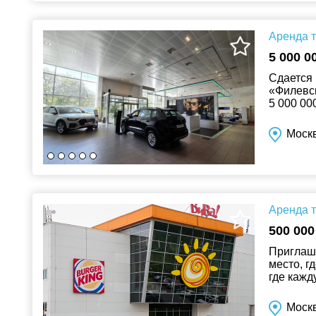
Аренда т
5 000 0
Сдается 
«Филевск
5 000 00
входные 
Москв
Аренда т
500 000
Приглаша
место, г
где кажд
«Вива» –
Моск