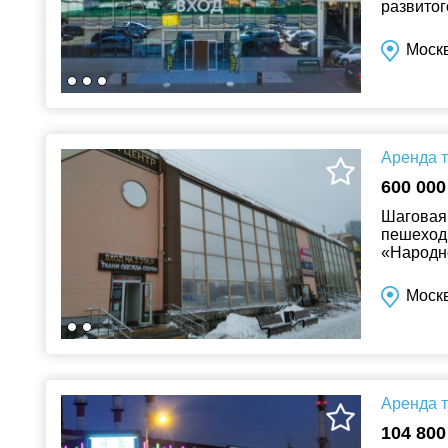
развитог
на 2000 
Москв
Аренда т
600 000
Шаговая 
пешеходн
«Народн
обновлен
Моск
Аренда т
104 800