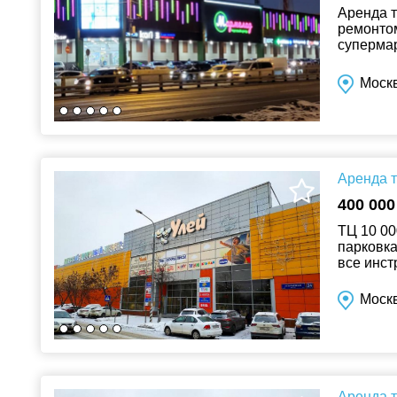
Аренда 
ремонтом
супермар
и др. Со
Моск
Аренда т
400 000
ТЦ 10 00
парковка
все инст
Моск
Аренда т