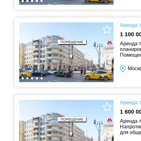
Аренда т
1 100 0
Аренда 
планиров
Помещени
обществе
Москв
Аренда т
1 600 0
Аренда т
Напротив
для обще
потолок 3