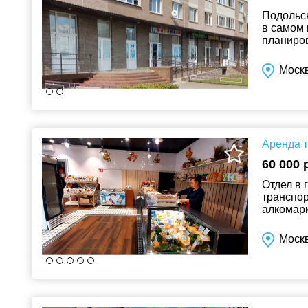
Подольск
в самом 
планиров
дома. Ид
Моск
Аренда т
60 000 
Отдел в 
транспор
алкомарк
каникулы
Москв