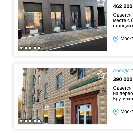
462 000
Сдается 
месте с 
станции 
сторону 
Моск
Аренда т
390 000
Сдается 
на перво
Крутицко
планиров
Моск