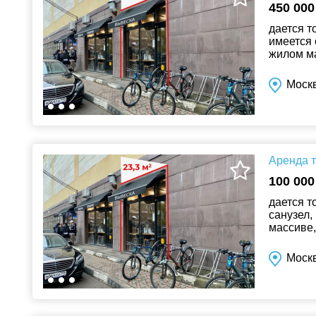
450 000
дается т
имеется 
жилом ма
соседство
Москв
Аренда т
100 000
дается т
санузел,
массиве,
соседств
Москв