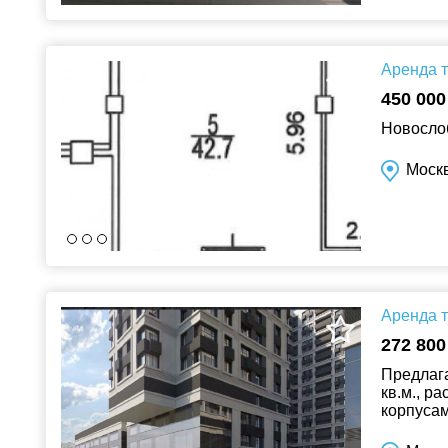
Аренда т
450 000
Новослоб
Моск
Аренда т
272 800
Предлаг
кв.м., р
корпусам