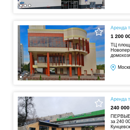
Аренда т
1 200 0
ТЦ площа
Новопере
домохозяй
Моск
Аренда т
240 000
ПЕРВЫЕ 
за 240 0
Кунцевск