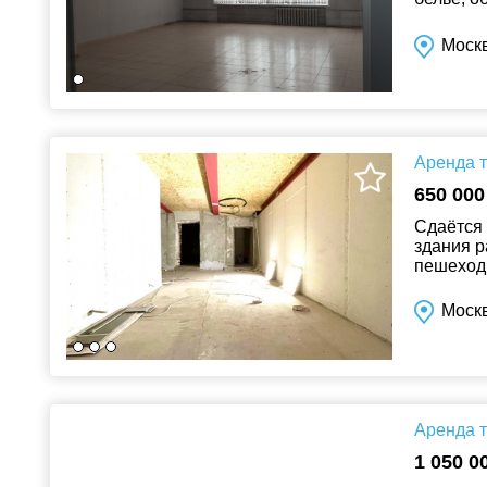
видимост
Москв
Аренда т
650 000
Сдаётся 
здания р
пешеходн
Москв
Аренда т
1 050 0