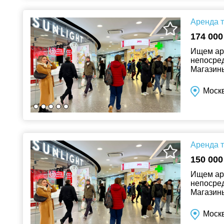
Аренда т
174 000
Ищем аре
непосред
Магазины
электрон
Моск
Аренда т
150 000
Ищем аре
непосред
Магазины
электрон
Моск