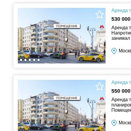
Аренда т
530 000
Аренда т
Напротив
занимал 
пункта в
Москв
Аренда т
550 000
Аренда 
планиров
Помещени
обществе
Москв