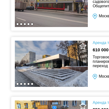
садового
Общепит 
Москв
Аренда т
610 000
Торговое
планиро
переход 
арендова
Моск
Аренда т