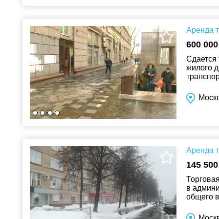
Аренда т
600 000
Сдается 
жилого д
транспо
переходо
Моск
Аренда т
145 500
Торговая
в админи
общего в
рекламны
Москв