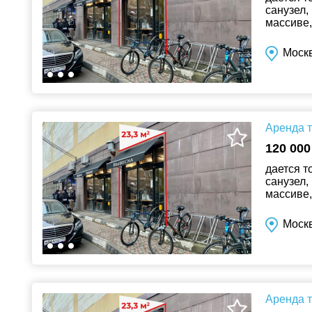
санузел,
массиве,
соседств
Москв
Аренда т
120 000
дается т
санузел,
массиве,
соседств
Москв
Аренда т