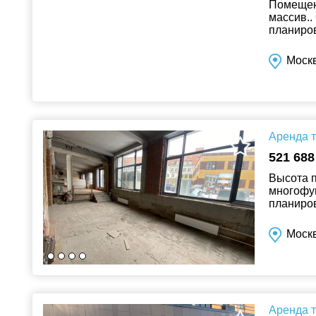
Помещени
массив..
планиров
пути, ря
Москв
Аренда т
521 688
Высота п
многофун
планиров
доступ. 
Моск
Аренда т