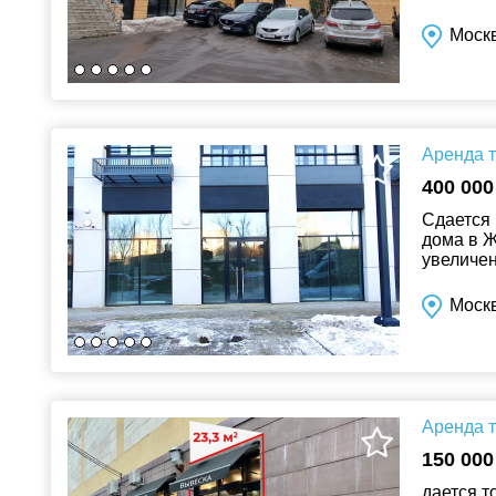
Помещени
Моск
Аренда т
400 000
Сдается 
дома в Ж
увеличен
Моск
Аренда т
150 000
дается т