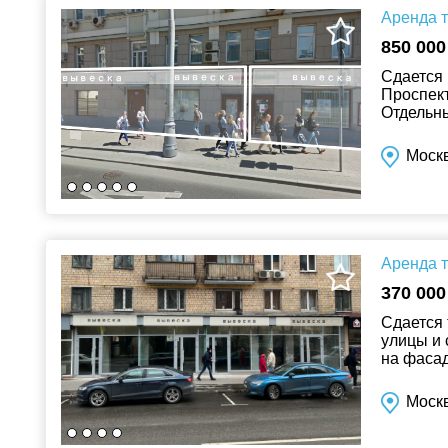
Аренда т
850 000
Сдается 
Проспект
Отдельны
рекламы 
Москв
Аренда т
370 000
Сдается 
улицы и 
на фасад
ежесуточ
Москв