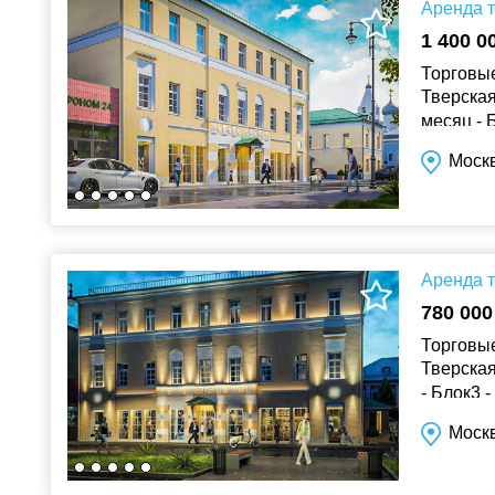
Аренда т
1 400 0
Торговые
Тверская.
месяц - Б
Витринн.
Москв
Аренда т
780 000
Торговые
Тверская
- Блок3 
окна От...
Москв